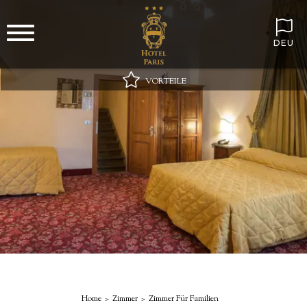
DEU
VORTEILE
Bester Online-Preis garantiert
WLAN immer inklusive!
Minibar bei Ankunft mit stillem und sprudelndem Wasser
Besonderes Geschenk auf dem Zimmer!
Home
Zimmer
Zimmer Für Familien