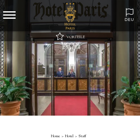
DEU
VORTEILE
Bester Online-Preis garantiert
WLAN immer inklusive!
Minibar bei Ankunft mit stillem und sprudelndem Wasser
Besonderes Geschenk auf dem Zimmer!
Home
Hotel
Staff