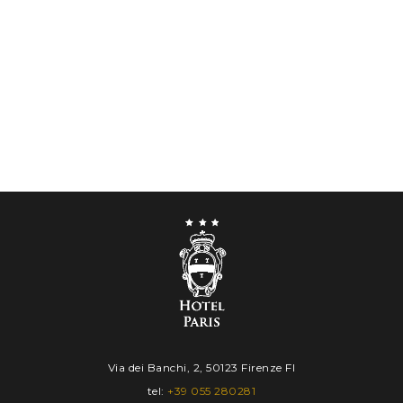
IN
OUT
Via dei Banchi, 2, 50123 Firenze FI
09
10
tel:
+39 055 280281