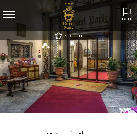
DEU
VORTEILE
Bester Online-Preis garantiert
WLAN immer inklusive!
Minibar bei Ankunft mit stillem und sprudelndem Wasser
Besonderes Geschenk auf dem Zimmer!
Home
Unternehmensdaten