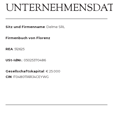
UNTERNEHMENSDA
Sitz und Firmenname
: Delme SRL
Firmenbuch von Florenz
REA
: 512625
USt-IdNr.
: 05025370486
Gesellschaftskapital
: € 25.000
CIN
: IT048017A1RJ4CEYWG