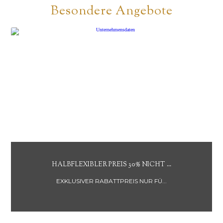
Besondere Angebote
FLEXIBLER PREIS 30% NICHT ...
NON REFUND
LUSIVER RABATTPREIS NUR FÜ...
RABATTPR