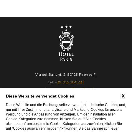
IN
OUT
Via dei Banchi, 2, 50123 Firenze FI
06
07
tel:
+39 055 280281
e-mail:
reservations@parishotel.it
Aug
Aug
P.Iva: 05025370486
X
Diese Website verwendet Cookies
2 erw.
CIN: IT048017A1RJ4CEYWG
Diese Website und die Buchungsseite verwenden technische Cookies und,
nur mit Ihrer Zustimmung, analytische und Marketing-Cookies für gezielte
1 zimmer
Werbung und die Anpassung von Anzeigen. Um der Installation aller
KONTAKT
UNTERNEHMENSDATEN
Cookie-Kategorien zuzustimmen, klicken Sie auf “Alle Cookies
DATENSCHUTZ
COOKIE POLICY
ACCESSIBILITY
akzeptieren” um bestimmte Cookie-Kategorien auszuwählen, klicken Sie
auf “Cookies auswählen” mit dem “x” können Sie das Banner schließen