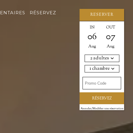
ENTAIRES
RÉSERVEZ
RESERVER
IN
OUT
06
07
Aug
Aug
2 adultes
1 chambre
AVANTAGES
Meilleur prix en ligne
garanti
Wi-Fi toujours inclus
Annuler/Modifier une réservation
Minibar à l'arrivée avec
eau plate et gazeuse
Cadeau spécial dans la